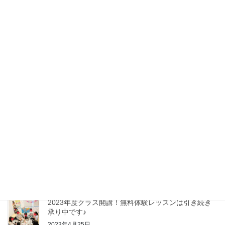
験会ご予約を承っております。 少人数制でお一人お一人をきめ細
やかにサポートさせて頂く体制の […]
最近の投稿
【無料体験会ご案内】2026年度アルクKiddy CAT 町
田小山ケ丘べニーズ校
2026年2月18日
2025年度ALC Kiddy CAT 町田小山ケ丘べニーズ校無
料体験会のご案内
2025年3月18日
2024年度クラス(4月無料体験会)のお受付をスタートします
2024年2月26日
2023年度クラス開講！無料体験レッスンは引き続き
承り中です♪
2023年4月25日