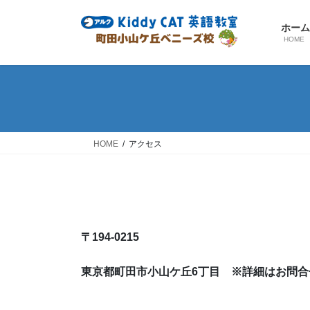
コ
ナ
ン
ビ
ホー
テ
ゲ
HOME
ン
ー
ツ
シ
へ
ョ
ス
ン
キ
に
ッ
移
HOME
アクセス
プ
動
〒194-0215
東京都町田市小山ケ丘6丁目 ※詳細はお問合